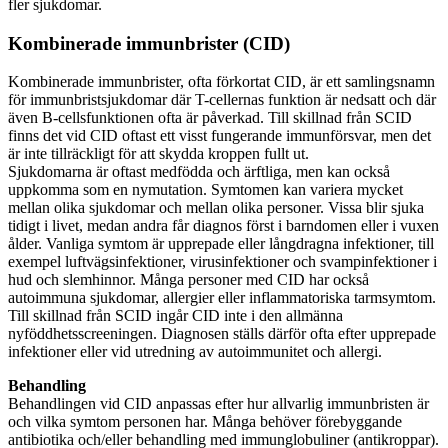
fler sjukdomar.
Kombinerade immunbrister (CID)
Kombinerade immunbrister, ofta förkortat CID, är ett samlingsnamn
för immunbristsjukdomar där T-cellernas funktion är nedsatt och där
även B-cellsfunktionen ofta är påverkad. Till skillnad från SCID
finns det vid CID oftast ett visst fungerande immunförsvar, men det
är inte tillräckligt för att skydda kroppen fullt ut.
Sjukdomarna är oftast medfödda och ärftliga, men kan också
uppkomma som en nymutation. Symtomen kan variera mycket
mellan olika sjukdomar och mellan olika personer. Vissa blir sjuka
tidigt i livet, medan andra får diagnos först i barndomen eller i vuxen
ålder. Vanliga symtom är upprepade eller långdragna infektioner, till
exempel luftvägsinfektioner, virusinfektioner och svampinfektioner i
hud och slemhinnor. Många personer med CID har också
autoimmuna sjukdomar, allergier eller inflammatoriska tarmsymtom.
Till skillnad från SCID ingår CID inte i den allmänna
nyföddhetsscreeningen. Diagnosen ställs därför ofta efter upprepade
infektioner eller vid utredning av autoimmunitet och allergi.
Behandling
Behandlingen vid CID anpassas efter hur allvarlig immunbristen är
och vilka symtom personen har. Många behöver förebyggande
antibiotika och/eller behandling med immunglobuliner (antikroppar).