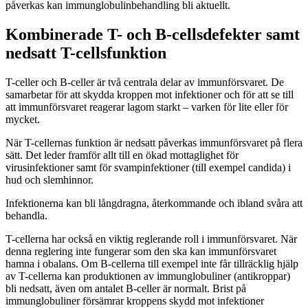
påverkas kan immunglobulinbehandling bli aktuellt.
Kombinerade T- och B-cellsdefekter samt
nedsatt T-cellsfunktion
T-celler och B-celler är två centrala delar av immunförsvaret. De
samarbetar för att skydda kroppen mot infektioner och för att se till
att immunförsvaret reagerar lagom starkt – varken för lite eller för
mycket.
När T-cellernas funktion är nedsatt påverkas immunförsvaret på flera
sätt. Det leder framför allt till en ökad mottaglighet för
virusinfektioner samt för svampinfektioner (till exempel candida) i
hud och slemhinnor.
Infektionerna kan bli långdragna, återkommande och ibland svåra att
behandla.
T-cellerna har också en viktig reglerande roll i immunförsvaret. När
denna reglering inte fungerar som den ska kan immunförsvaret
hamna i obalans. Om B-cellerna till exempel inte får tillräcklig hjälp
av T-cellerna kan produktionen av immunglobuliner (antikroppar)
bli nedsatt, även om antalet B-celler är normalt. Brist på
immunglobuliner försämrar kroppens skydd mot infektioner