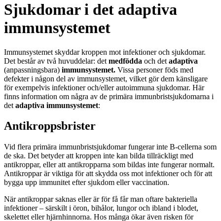
Sjukdomar i det adaptiva
immunsystemet
Immunsystemet skyddar kroppen mot infektioner och sjukdomar.
Det består av två huvuddelar: det
medfödda
och det
adaptiva
(anpassningsbara)
immunsystemet.
Vissa personer föds med
defekter i någon del av immunsystemet, vilket gör dem känsligare
för exempelvis infektioner och/eller autoimmuna sjukdomar. Här
finns information om några av de primära immunbristsjukdomarna i
det
adaptiva immunsystemet
:
Antikroppsbrister
Vid flera primära immunbristsjukdomar fungerar inte B-cellerna som
de ska. Det betyder att kroppen inte kan bilda tillräckligt med
antikroppar, eller att antikropparna som bildas inte fungerar normalt.
Antikroppar är viktiga för att skydda oss mot infektioner och för att
bygga upp immunitet efter sjukdom eller vaccination.
När antikroppar saknas eller är för få får man oftare bakteriella
infektioner – särskilt i öron, bihålor, lungor och ibland i blodet,
skelettet eller hjärnhinnorna. Hos många ökar även risken för