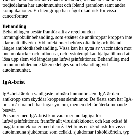
tredjedelarna har autoimmunitet och ibland granulom samt andra
komplikationer. En liten grupp har något ökad risk för vissa
cancerformer.
Behandling
Behandlingen består framför allt av regelbunden
immunglobulinbehandling, som ersätter de antikroppar kroppen inte
klarar att tillverka. Vid infektioner behövs ofta tidig och ibland
längre antibiotikabehandling. Vissa kan ha nytta av vaccination mot
pneumokocker och influensa, och fysioterapi kan hjälpa till med att
lösa upp slem vid långdragna luftvägsinfektioner. Behandling med
immunmodulerande läkemedel ges som behandling vid
autoimmunitet.
IgA-brist
IgA-brist är den vanligaste primära immunbristen. IgA är den
antikropp som skyddar kroppens slemhinnor. De flesta som har IgA-
brist mår bra och har inga symtom, men en del får återkommande
besvär.
Personer med IgA-brist kan vara mer mottagliga för
luftvägsinfektioner, framför allt virusinfektioner, och kan också få
mag-tarminfektioner med diarré. Det finns en ökad risk för vissa
autoimmuna sjukdomar, som celiaki, sjukdomar i sköldkörteln, typ