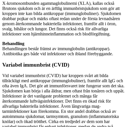
X-kromosombunden agammaglobulinemi (XLA), kallas också
Brutons sjukdom och är en ärftlig immunbristsjukdom som gör att
kroppen inte kan bilda antikroppar (immunglobuliner). Sjukdomen
drabbar pojkar och märks oftast redan under de första levnadsåren
genom återkommande bakteriella infektioner, framför allt i öron,
svalg, bihålor och lungor. Det finns också risk för allvarliga
infektioner som hjärnhinneinflammation och blodförgiftning.
Behandling
Behandlingen består främst av immunglobulin (antikroppar).
Antibiotika ges både vid infektioner och ibland förebyggande.
Variabel immunbrist (CVID)
Vid variabel immunbrist (CVID) har kroppen svårt att bilda
tillräckligt med antikroppar (immunglobuliner), framför allt IgG och
ofta även IgA. Det gör att immunförsvaret inte fungerar som det ska.
Sjukdomen kan börja i alla åldrar, men oftast från tonåren och uppåt.
Infektioner är det vanligaste problemet och många får
återkommande luftvägsinfektioner. Det finns en ökad risk för
allvarliga bakteriella infektioner. Även långvariga mag-
tarminfektioner kan förekomma. En stor andel drabbas också av
autoimmuna sjukdomar, tarmsymtom, granulom (inflammatoriska
knölar) och ökad trötthet. Cirka en tredjedel av dem som har
variabel immunbrist får enbart infektioner, medan de andra två