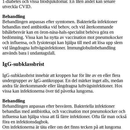
1-diabetes och vissa blodsjukdomar. En liten andel kan senare
utveckla CVID.
Behandling
Behandlingen anpassas efter symtomen. Bakteriella infektioner
behandlas med antibiotika vid behov, och vid återkommande
bihålebesvär kan en öron-näsa-hals-specialist behöva göra en
bedömning. Vissa kan ha nytta av vaccination mot pneumokocker
och influensa, och fysioterapi kan hjälpa till med att lösa upp slem
vid långdragna luftvägsinfektioner. Immunglobulinbehandling
används bara i undantagsfall.
IgG-subklassbrist
IgG-subklassbrist innebär att kroppen har för lite av en eller flera
undergrupper av IgG-antikroppar. En del märker inget alls, medan
andra får återkommande eller långdragna luftvägsinfektioner. Hos
vissa kan infektionerna över tid påverka lungorna.
Behandling
Behandlingen anpassas efter besvären. Bakteriella infektioner
behandlas med antibiotika, och vaccination mot pneumokocker och
influensa kan hjälpa vissa att få färre infektioner. Ofta får man också
föra en infektionsdagbok.
Om infektionerna är täta eller om det finns tecken på att lungorna