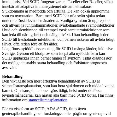
immunbrist. Vid SCID fungerar varken T-celler eller B-celler, vilket
innebär att adaptiva immunsystemet nästan helt saknas.
Sjukdomarna är medfödda och ärftliga. De kan också uppkomma
som en nymutation. Barn med SCID blir ofta svårt sjuka redan
under de första levnadsmånaderna. Vanliga symtom är upprepade
och allvarliga lunginflammationer, svårbehandlade svampinfektioner
i hud och slemhinnor, till exempel torsk samt tarminfektioner som
kan leda till näringsbrist och dålig tillväxt. Utan behandling leder
SCID till livshotande infektioner, och barnen riskerar att avlida tidigt
i livet, ofta redan före ett års ålder.
I dag finns nyföddhetsscreening för SCID i många länder, inklusive
Sverige. Genom ett blodprov som tas på alla nyfödda barn kan
SCID upptäckas innan barnet hinner få symtom. Tidig diagnos gör
det möjligt att snabbt starta behandling och förbättrar prognosen
avsevärt.
Behandling
Den viktigaste och mest effektiva behandlingen av SCID är
stamcellstransplantation, som kan bota sjukdomen och rädda livet på
barnet. Om transplantationen görs tidigt, helst under de första
levnadsmånaderna, kan nästan alla barn med SCID botas. Här finns
information om
stamcellstransplantation
.
För en viss form av SCID, ADA-SCID, finns även
genterapibehandling och forskningsstudier pågår om genterapi vid