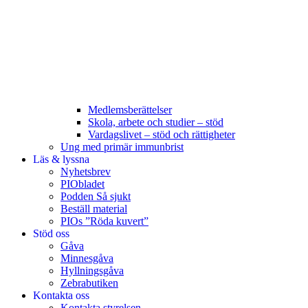
Medlemsberättelser
Skola, arbete och studier – stöd
Vardagslivet – stöd och rättigheter
Ung med primär immunbrist
Läs & lyssna
Nyhetsbrev
PIObladet
Podden Så sjukt
Beställ material
PIOs ”Röda kuvert”
Stöd oss
Gåva
Minnesgåva
Hyllningsgåva
Zebrabutiken
Kontakta oss
Kontakta styrelsen