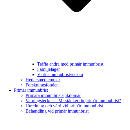
Träffa andra med primär immunbrist
Familjeläger
Världsimmunbristveckan
Hedersmedlemmar
Forskningsfonden
Primär immunbrist
Primära immunbristsjukdomar
Varningstecken – Misstänker du primär immunbrist?
Utredning och vård vid primär immunbrist
Behandling vid primär immunbrist