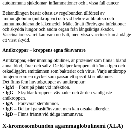
autoimmuna sjukdomar, inflammationer och i vissa fall cancer.
Behandlingen består oftast av regelbunden tillförsel av
immunglobulin (antikroppar) och vid behov antibiotika och
immunmodulerande läkemedel. Målet är att förebygga infektioner
och skydda lungor och andra organ från långsiktiga skador.
Vaccinationssvaret kan vara nedsatt, men vissa vacciner kan ändå ge
ett visst skydd.
Antikroppar – kroppens egna försvarare
Antikroppar, eller immunglobuliner, är proteiner som finns i bland
annat blod, tårar och saliv. De hjälper kroppen att känna igen och
oskadliggöra smittämnen som bakterier och virus. Varje antikropp
fungerar som en nyckel som passar ett specifikt smittämne.
Det finns fem huvudgrupper av antikroppar:
•
IgM
– Först på plats vid infektion.
•
IgG
– Skyddar kroppens vävnader och är den vanligaste
antikroppen.
•
IgA
– Försvarar slemhinnor.
•
IgE
– Deltar i parasitförsvaret men kan orsaka allergier.
•
IgD
– Finns främst vid tidiga immunsvar.
X-kromosombunden agammaglobulinemi (XLA)