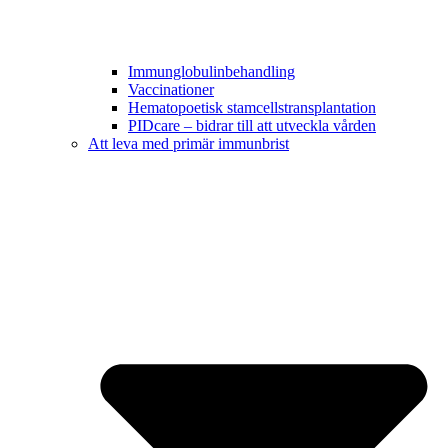
Immunglobulinbehandling
Vaccinationer
Hematopoetisk stamcellstransplantation
PIDcare – bidrar till att utveckla vården
Att leva med primär immunbrist