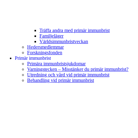
Träffa andra med primär immunbrist
Familjeläger
Världsimmunbristveckan
Hedersmedlemmar
Forskningsfonden
Primär immunbrist
Primära immunbristsjukdomar
Varningstecken – Misstänker du primär immunbrist?
Utredning och vård vid primär immunbrist
Behandling vid primär immunbrist