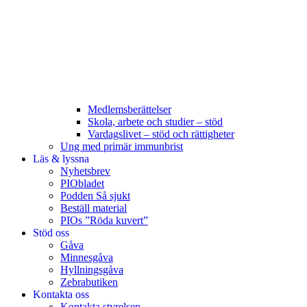
Medlemsberättelser
Skola, arbete och studier – stöd
Vardagslivet – stöd och rättigheter
Ung med primär immunbrist
Läs & lyssna
Nyhetsbrev
PIObladet
Podden Så sjukt
Beställ material
PIOs ”Röda kuvert”
Stöd oss
Gåva
Minnesgåva
Hyllningsgåva
Zebrabutiken
Kontakta oss
Kontakta styrelsen