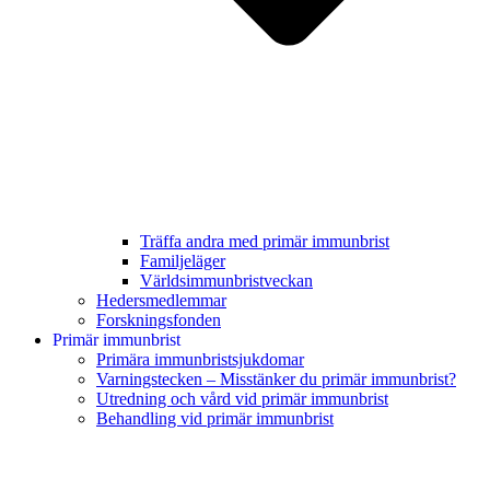
Träffa andra med primär immunbrist
Familjeläger
Världsimmunbristveckan
Hedersmedlemmar
Forskningsfonden
Primär immunbrist
Primära immunbristsjukdomar
Varningstecken – Misstänker du primär immunbrist?
Utredning och vård vid primär immunbrist
Behandling vid primär immunbrist