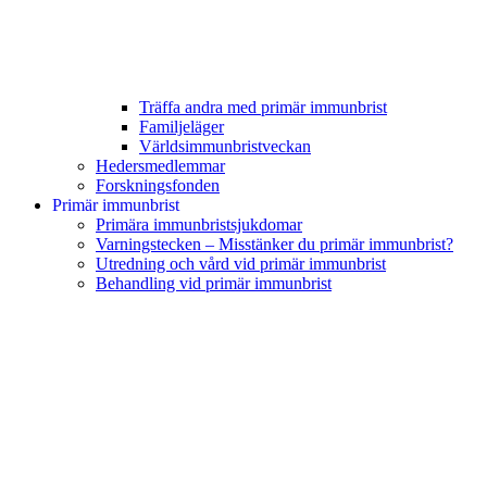
Träffa andra med primär immunbrist
Familjeläger
Världsimmunbristveckan
Hedersmedlemmar
Forskningsfonden
Primär immunbrist
Primära immunbristsjukdomar
Varningstecken – Misstänker du primär immunbrist?
Utredning och vård vid primär immunbrist
Behandling vid primär immunbrist