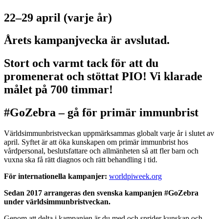
22–29 april (varje år)
Årets kampanjvecka är avslutad.
Stort och varmt tack för att du
promenerat och stöttat PIO! Vi klarade
målet på 700 timmar!
#GoZebra – gå för primär immunbrist
Världsimmunbristveckan uppmärksammas globalt varje år i slutet av
april. Syftet är att öka kunskapen om primär immunbrist hos
vårdpersonal, beslutsfattare och allmänheten så att fler barn och
vuxna ska få rätt diagnos och rätt behandling i tid.
För internationella kampanjer:
worldpiweek.org
Sedan 2017 arrangeras den svenska kampanjen #GoZebra
under världsimmunbristveckan.
Genom att delta i kampanjen är du med och sprider kunskap och