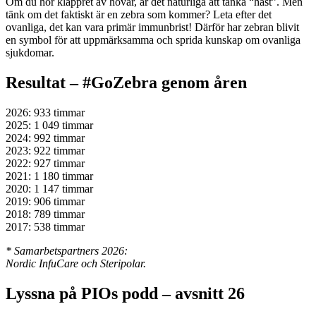
Om du hör klappret av hovar, är det naturliga att tänka “häst”. Men
tänk om det faktiskt är en zebra som kommer? Leta efter det
ovanliga, det kan vara primär immunbrist! Därför har zebran blivit
en symbol för att uppmärksamma och sprida kunskap om ovanliga
sjukdomar.
Resultat – #GoZebra genom åren
2026: 933 timmar
2025: 1 049 timmar
2024: 992 timmar
2023: 922 timmar
2022: 927 timmar
2021: 1 180 timmar
2020: 1 147 timmar
2019: 906 timmar
2018: 789 timmar
2017: 538 timmar
* Samarbetspartners 2026:
Nordic InfuCare och Steripolar.
Lyssna på PIOs podd – avsnitt 26