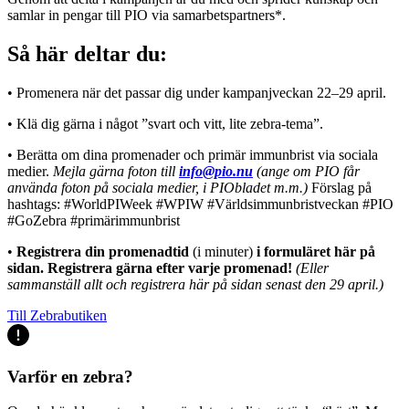
samlar in pengar till PIO via samarbetspartners*.
Så här deltar du:
• Promenera när det passar dig under kampanjveckan 22–29 april.
• Klä dig gärna i något ”svart och vitt, lite zebra-tema”.
• Berätta om dina promenader och primär immunbrist via sociala
medier.
Mejla gärna foton till
info@pio.nu
(ange om PIO får
använda foton på sociala medier, i PIObladet m.m.)
Förslag på
hashtags
: #WorldPIWeek #WPIW #Världsimmunbristveckan #PIO
#GoZebra #primärimmunbrist
•
Registrera din promenadtid
(i minuter)
i formuläret här på
sidan. Registrera gärna efter varje promenad!
(Eller
sammanställ allt och registrera här på sidan senast den 29 april.)
Till Zebrabutiken
Varför en zebra?