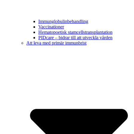
Immunglobulinbehandling
Vaccinationer
Hematopoetisk stamcellstransplantation
PIDcare – bidrar till att utveckla vården
Att leva med primär immunbrist