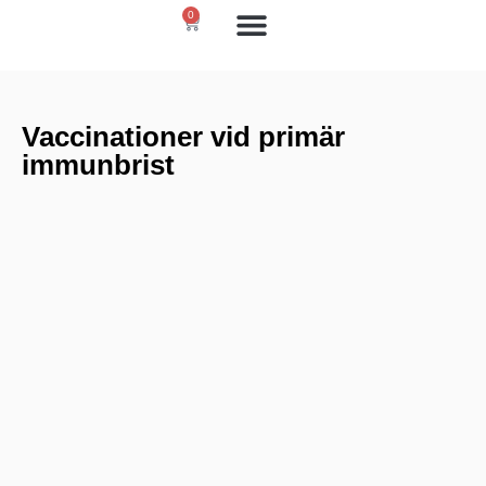
0
Primär immunbrist
Läs & lyssna
Kontakta oss
Vaccinationer vid primär
immunbrist