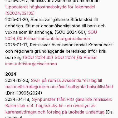
2025-02-17, Remissvar avseende promemorian
Uppdaterat högkostnadsskydd för läkemedel
(S2024/02135)
2025-01-20, Remissvar gällande Stärkt stöd till
anhöriga. Ett mer ändamålsenligt stöd till barn och
vuxna som är anhöriga, (SOU 2024:60),
SOU
2024_60 Primär immunbristorganisationen
2025-01-17, Remissvar över betänkandet Kommuners
och regioners grundläggande beredskap inför kris
och krig
(SOU 2024:65) SOU 2024_65 Primär
immunbristorganisationen
2024
2024-12-20,
Svar på remiss avseende förslag till
nationell strategi inom området sällsynta hälsotillstånd
(Dnr: 13995/2024)
2024-04-18,
Synpunkter från PIO gällande remissen:
Karenstak och högriskskydd – en översyn av
karensavdraget och förslag på utökade undantag
(Ds